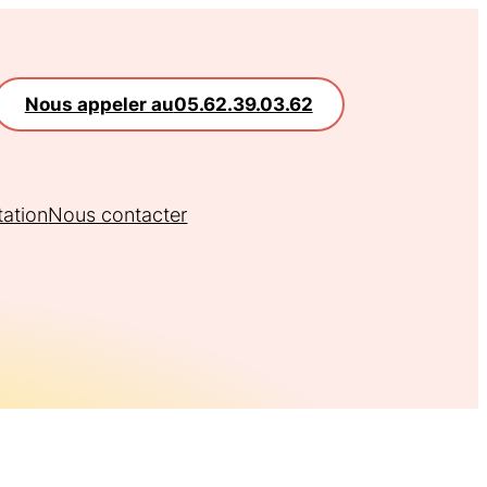
Nous appeler au
05.62.39.03.62
tation
Nous contacter