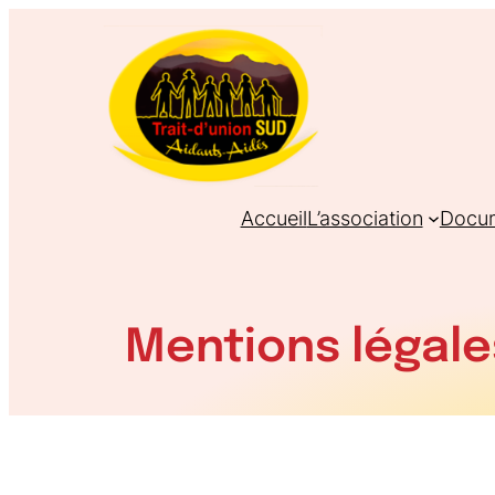
Aller
au
contenu
Accueil
L’association
Docum
Mentions légale