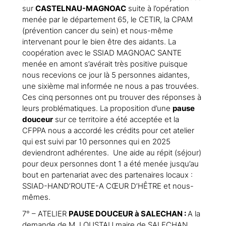
sur
CASTELNAU-MAGNOAC
suite à l’opération
menée par le département 65, le CETIR, la CPAM
(prévention cancer du sein) et nous-même
intervenant pour le bien être des aidants. La
coopération avec le SSIAD MAGNOAC SANTE
menée en amont s’avérait très positive puisque
nous recevions ce jour là 5 personnes aidantes,
une sixième mal informée ne nous a pas trouvées.
Ces cinq personnes ont pu trouver des réponses à
leurs problématiques. La proposition d’une
pause
douceur
sur ce territoire a été acceptée et la
CFPPA nous a accordé les crédits pour cet atelier
qui est suivi par 10 personnes qui en 2025
deviendront adhérentes. Une aide au répit (séjour)
pour deux personnes dont 1 a été menée jusqu’au
bout en partenariat avec des partenaires locaux :
SSIAD-HAND’ROUTE-A CŒUR D’HÊTRE et nous-
mêmes.
7° – ATELIER
PAUSE DOUCEUR à SALECHAN :
A la
demande de M. LOUSTAU maire de SALECHAN