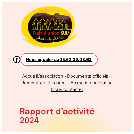
Aller
au
contenu
Nous appeler au
05.62.39.03.62
Accueil
L’association
Documents officiels
Rencontres et actions
Animation habitation
Nous contacter
Rapport d’activité
2024