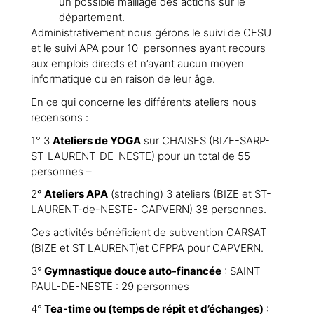
un possible maillage des actions sur le
département.
Administrativement nous gérons le suivi de CESU
et le suivi APA pour 10 personnes ayant recours
aux emplois directs et n’ayant aucun moyen
informatique ou en raison de leur âge.
En ce qui concerne les différents ateliers nous
recensons :
1° 3
Ateliers de YOGA
sur CHAISES (BIZE-SARP-
ST-LAURENT-DE-NESTE) pour un total de 55
personnes –
2
° Ateliers APA
(streching) 3 ateliers (BIZE et ST-
LAURENT-de-NESTE- CAPVERN) 38 personnes.
Ces activités bénéficient de subvention CARSAT
(BIZE et ST LAURENT)et CFPPA pour CAPVERN.
3°
Gymnastique douce auto-financée
: SAINT-
PAUL-DE-NESTE : 29 personnes
4°
Tea-time ou (temps de répit et d’échanges)
: