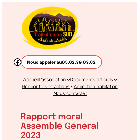
Aller
au
contenu
Nous appeler au
05.62.39.03.62
Accueil
L’association
Documents officiels
Rencontres et actions
Animation habitation
Nous contacter
Rapport moral
Assemblé Général
2023