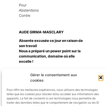
Pour
Abstentions
Contre
AUDE GIRMA-MASCLARY
Absente excusée ce jour en raison de
son travail
Nous a préparé un power point sur la
communication, domaine où elle
excelle !
Merci à elle
Gérer le consentement aux
cookies
Trait d'Union Aidants Aidés SUD
Pour offrir les meilleures expériences, nous utilisons des technologies
telles que les cookies pour stocker et/ou accéder aux informations des
appareils. Le fait de consentir à ces technologies nous permettra de
Orienter et informer les aidants, rompre l'isolement,
traiter des données telles que le comportement de navigation ou les ID
créer des événements : conférences, spectacles etc. ,