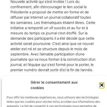
Nouvelle activité qui s’est invitée ! Lors du
confinement, afin d’encourager le lien social la
Présidente a proposé de mettre en forme et de
diffuser par internet un journal collaboratif toutes
les semaines. Les thématiques étaient libres. Cette
initiative a remporté un vif succès et au fur et à
mesure du temps ce journal c’est étoffé. Sur la
demande des participants il a été décidé que cette
activité serait poursuivie. C’est ainsi que ce nouvel
atelier est né et se structure depuis le mois de
septembre. Avec l’aimable participation d’une
journaliste qui va nous former à la construction d’un
journal, et l’équipe qui s’est formé pour le porter, le
premier numéro devrait sortir d’ici la fin de l’année.
Pour voir le compte de résultat cliquez sur l’image.
Gérer le consentement aux
cookies
Trait d'Union Aidants Aidés SUD
Pour offrir les meilleures expériences, nous utilisons des technologies
telles que les cookies pour stocker et/ou accéder aux informations des
appareils. Le fait de consentir à ces technologies nous permettra de