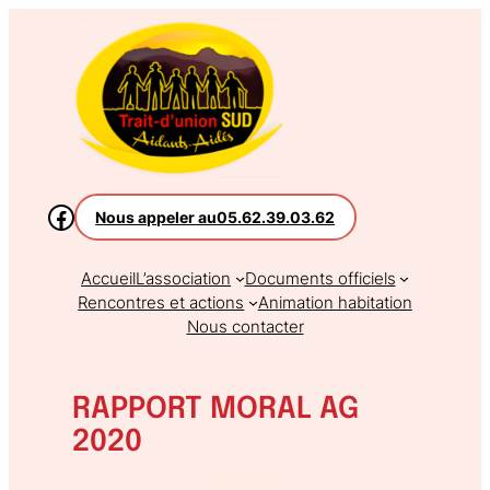
Aller
au
contenu
Nous appeler au
05.62.39.03.62
Accueil
L’association
Documents officiels
Rencontres et actions
Animation habitation
Nous contacter
RAPPORT MORAL AG
2020