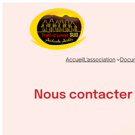
Aller
au
contenu
Accueil
L’association
Docum
Nous contacter