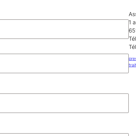
As
1 
65
Té
Té
pre
tra