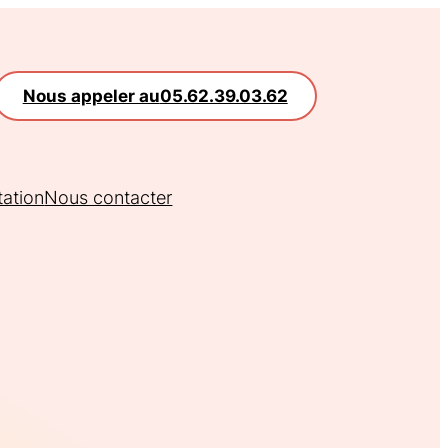
Nous appeler au
05.62.39.03.62
tation
Nous contacter