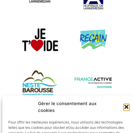
Gérer le consentement aux
cookies
Trait d'Union Aidants Aidés SUD
Pour offrir les meilleures expériences, nous utilisons des technologies
telles que les cookies pour stocker et/ou accéder aux informations des
appareils. Le fait de consentir à ces technologies nous permettra de